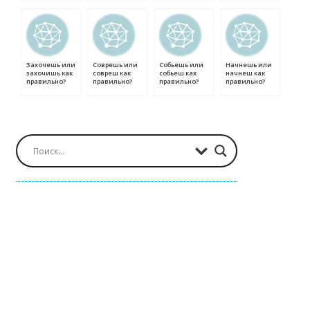
Захочешь или
Соврешь или
Собьешь или
Начнешь или
захочишь как
совреш как
собьеш как
начнеш как
правильно?
правильно?
правильно?
правильно?