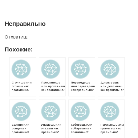
Неправильно
Отхватиш.
Похожие:
Сгонишь или
Проклянешь
Переведешь
Доплывешь
сгониш как
или проклянеш
или переведеш
или доплывеш
правильно?
как правильно?
как правильно?
как правильно?
Солнце или
Упадешь или
Соберешь или
Прижмешь или
сонце как
упадеш как
собирешь как
прижмеш как
правильно?
правильно?
правильно?
правильно?