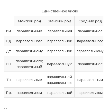
Единственное число
Мужской род
Женский род
Средний род
Им.
параллельный
параллельная
параллельное
Рд.
параллельного
параллельной
параллельного
Дт.
параллельному
параллельной
параллельному
параллельного;
Вн.
параллельную
параллельное
параллельный
параллельной;
Тв.
параллельным
параллельным
параллельною
Пр.
параллельном
параллельной
параллельном