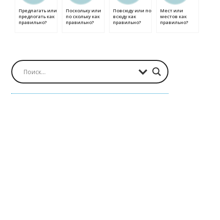
Предлагать или
Поскольку или
Повсюду или по
Мест или
предлогать как
по скольку как
всюду как
местов как
правильно?
правильно?
правильно?
правильно?