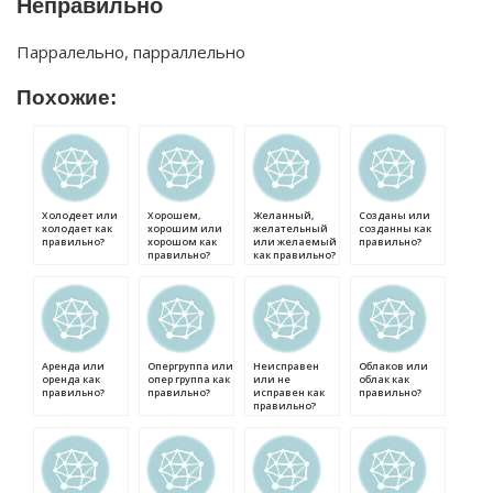
Неправильно
Парралельно, парраллельно
Похожие:
Холодеет или
Хорошем,
Желанный,
Созданы или
холодает как
хорошим или
желательный
созданны как
правильно?
хорошом как
или желаемый
правильно?
правильно?
как правильно?
Аренда или
Опергруппа или
Неисправен
Облаков или
оренда как
опер группа как
или не
облак как
правильно?
правильно?
исправен как
правильно?
правильно?