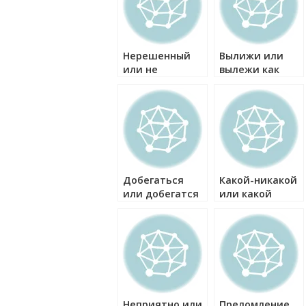
Нерешенный
Вылижи или
или не
вылежи как
решенный как
правильно?
правильно?
Добегаться
Какой-никакой
или добегатся
или какой
как правильно?
никакой как
правильно?
Неприятно или
Преломление