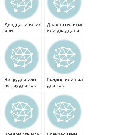
Двадцатипятилетие
Двадцатилетие
или
или двадцати
двадцатипяти
летие как
летие как
правильно?
правильно?
Нетрудно или
Полдня или пол
не трудно как
дня как
правильно?
правильно?
Преломить или
Прекрасивый