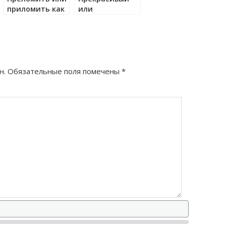
приломить как
или
правильно?
прикрасивый
как правильно?
н.
Обязательные поля помечены
*