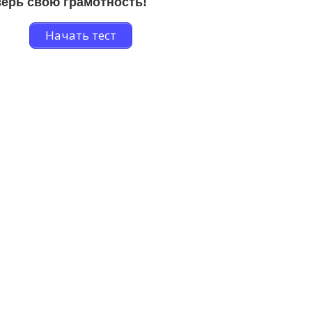
ерь свою грамотность!
Начать тест