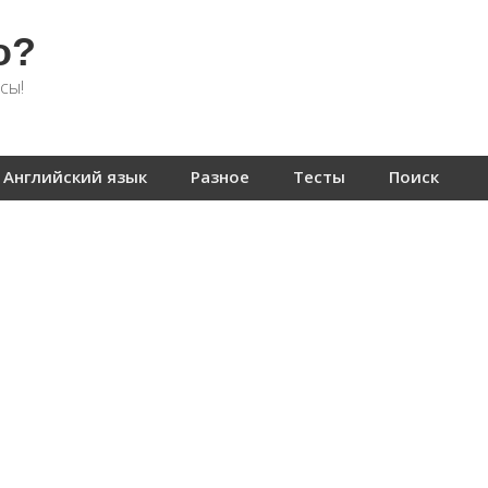
о?
сы!
Английский язык
Разное
Тесты
Поиск