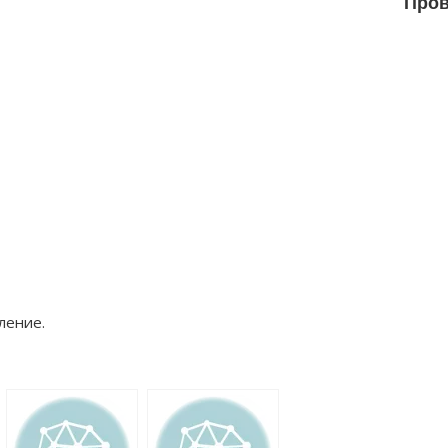
Пров
ление.