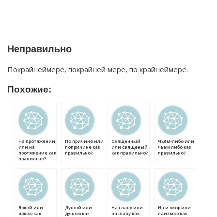
Неправильно
Покрайнеймере, покрайней мере, по крайнеймере.
Похожие:
На протяжении
По причине или
Священный
Чьём-либо или
или на
попричине как
или священый
чьём либо как
протяжение как
правильно?
как правильно?
правильно?
правильно?
Яркой или
Душой или
На славу или
На измор или
яркою как
душою как
наславу как
наизмор как