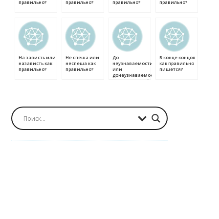
правильно?
правильно?
правильно?
правильно?
На зависть или
Не спеша или
До
В конце концов
назависть как
неспеша как
неузнаваемости
как правильно
правильно?
правильно?
или
пишется?
донеузнаваемости
как правильно?