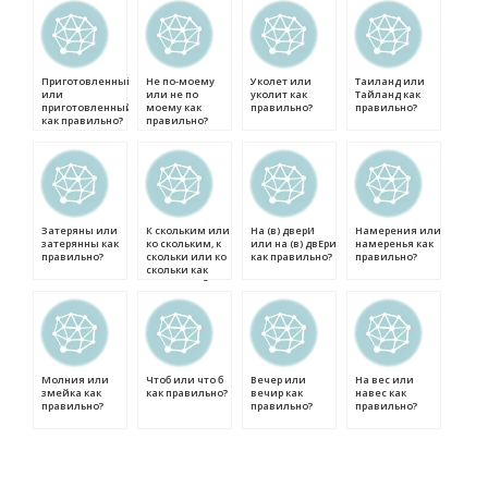
Приготовленный
Не по-моему
Уколет или
Таиланд или
или
или не по
уколит как
Тайланд как
приготовленный
моему как
правильно?
правильно?
как правильно?
правильно?
Затеряны или
К скольким или
На (в) дверИ
Намерения или
затерянны как
ко скольким, к
или на (в) двЕри
намеренья как
правильно?
скольки или ко
как правильно?
правильно?
скольки как
правильно?
Молния или
Чтоб или что б
Вечер или
На вес или
змейка как
как правильно?
вечир как
навес как
правильно?
правильно?
правильно?