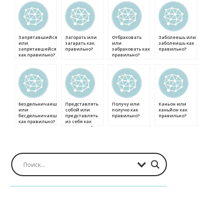
Запрятавшийся
Загорать или
Отбраковать
Заболеешь или
или
загарать как
или
заболеишь как
запрятавшейся
правильно?
забраковать как
правильно?
как правильно?
правильно?
Бездельничаешь
Представлять
Получу или
Каньон или
или
собой или
получю как
каньйон как
бесдельничаешь
представлять
правильно?
правильно?
как правильно?
из себя как
правильно?