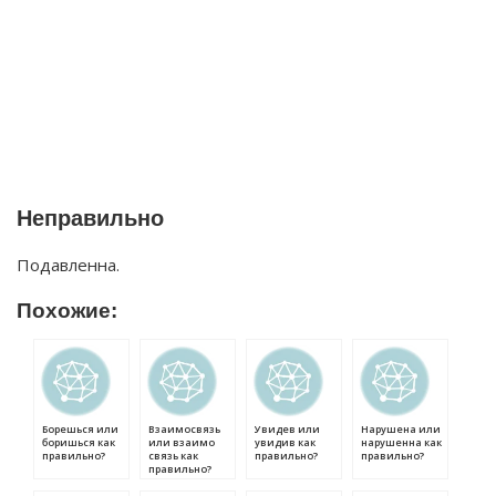
Неправильно
Подавленна.
Похожие:
Борешься или
Взаимосвязь
Увидев или
Нарушена или
боришься как
или взаимо
увидив как
нарушенна как
правильно?
связь как
правильно?
правильно?
правильно?