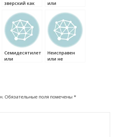
зверский как
или
правильно?
осУжденный
как правильно?
Семидесятилетие
Неисправен
или
или не
семидесяти
исправен как
летие как
правильно?
правильно?
н.
Обязательные поля помечены
*