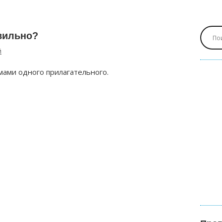
вильно?
й
мами одного прилагательного.