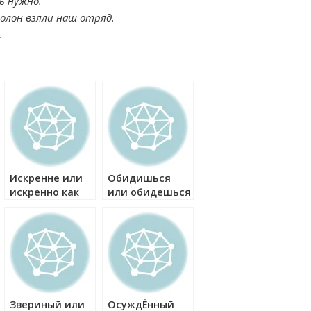
ь нужно.
олон взяли наш отряд.
.
Искренне или
Обидишься
искренно как
или обидешься
правильно?
как правильно?
Звериный или
ОсуждЁнный