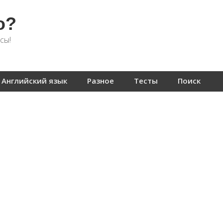
о?
сы!
Английский язык
Разное
Тесты
Поиск