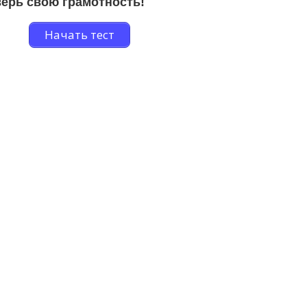
ерь свою грамотность!
Начать тест