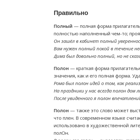
Правильно
Полный
— полная форма прилагатель
полностью наполненный чем-то; проя
Он зашёл в кабинет полный увереннос
Вам нужен полный покой в течение не
Дима был довольно полный, но не ска
Полон
— краткая форма прилагательн
значения, как и его полная форма. У
Рома был полон идей о том, как реали
На праздники у нас всегда полон дом л
После увиденного я полон впечатлени
Полон
— также это слово может выст
что плен. В современном языке счит
использовано в художественной лите
полОн.