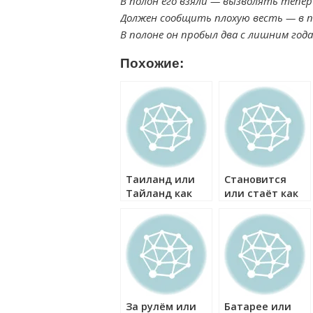
В полон его взяли — вызволять тепер
Должен сообщить плохую весть — в п
В полоне он пробыл два с лишним года
Похожие:
Таиланд или
Становится
Тайланд как
или стаёт как
правильно?
правильно?
За рулём или
Батарее или