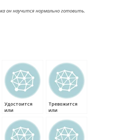
ока он научится нормально готовить.
Удостоится
Тревожится
или
или
удостоиться
тревожиться
как правильно?
как правильно?