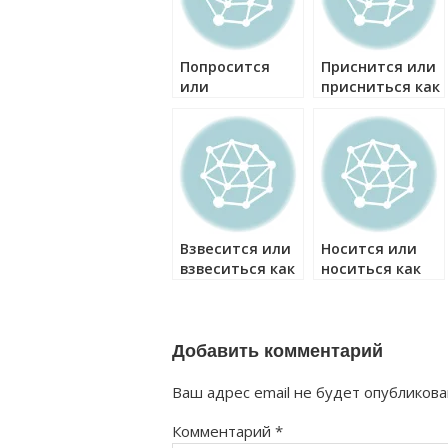
Попросится
Приснится или
или
присниться как
попроситься
правильно?
как правильно?
Взвесится или
Носится или
взвеситься как
носиться как
правильно?
правильно?
Добавить комментарий
Ваш адрес email не будет опубликова
Комментарий
*