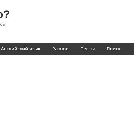
о?
сы!
Английский язык
Разное
Тесты
Поиск