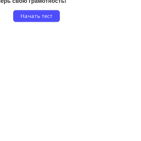
ерь свою грамотность!
Начать тест