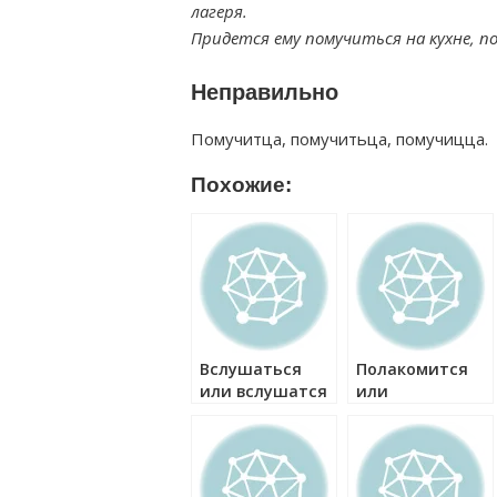
лагеря.
Придется ему помучиться на кухне, п
Неправильно
Помучитца, помучитьца, помучицца.
Похожие:
Вслушаться
Полакомится
или вслушатся
или
как правильно?
полакомиться
как правильно?