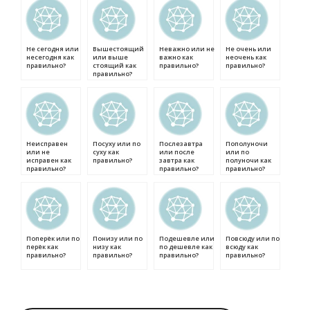
Не сегодня или
Вышестоящий
Неважно или не
Не очень или
несегодня как
или выше
важно как
неочень как
правильно?
стоящий как
правильно?
правильно?
правильно?
Неисправен
Посуху или по
Послезавтра
Пополуночи
или не
суху как
или после
или по
исправен как
правильно?
завтра как
полуночи как
правильно?
правильно?
правильно?
Поперёк или по
Понизу или по
Подешевле или
Повсюду или по
перёк как
низу как
по дешевле как
всюду как
правильно?
правильно?
правильно?
правильно?