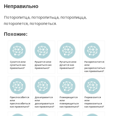
Неправильно
Поторопитца, поторопитьца, поторопицца,
поторопется, поторопеться.
Похожие:
Сузится или
Рушится или
Ручаться или
Раскрепостится
сузиться как
рушиться как
ручатся как
или
правильно?
правильно?
правильно?
раскрепоститься
как правильно?
Приспособится
Дозаправится
Померещится
Перевозится
или
или
или
или
приспособиться
дозаправиться
померещиться
перевозиться
как правильно?
как правильно?
как правильно?
как правильно?