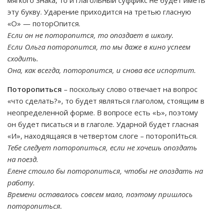
мягкого знака, то и глагольный суффикс не будет иметь
эту букву. Ударение приходится на третью гласную
«О» — поторОпится.
Если он не поторопится, то опоздает в школу.
Если Ольга поторопится, то мы даже в кино успеем
сходить.
Она, как всегда, поторопится, и снова все испортит.
Поторопиться
– поскольку слово отвечает на вопрос
«что сделать?», то будет являться глаголом, стоящим в
неопределенной форме. В вопросе есть «Ь», поэтому
он будет писаться и в глаголе. Ударной будет гласная
«И», находящаяся в четвертом слоге – поторопИться.
Тебе следует поторопиться, если не хочешь опоздать
на поезд.
Елене стоило бы поторопиться, чтобы не опоздать на
работу.
Времени оставалось совсем мало, поэтому пришлось
поторопиться.