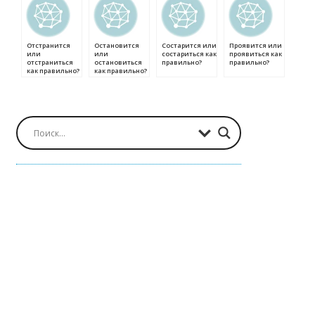
Отстранится
Остановится
Состарится или
Проявится или
или
или
состариться как
проявиться как
отстраниться
остановиться
правильно?
правильно?
как правильно?
как правильно?