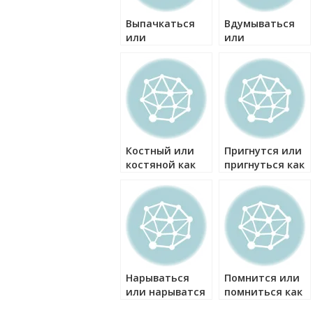
Выпачкаться
Вдумываться
или
или
выпачкатся как
вдумыватся как
правильно?
правильно?
Костный или
Пригнутся или
костяной как
пригнуться как
правильно?
правильно?
Нарываться
Помнится или
или нарыватся
помниться как
как правильно?
правильно?