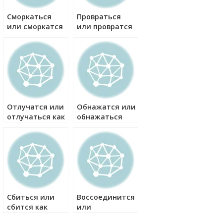
Сморкаться
Провраться
или сморкатся
или провратся
как правильно?
как правильно?
Отлучатся или
Обнажатся или
отлучаться как
обнажаться
правильно?
как правильно?
Сбиться или
Воссоединится
сбится как
или
правильно?
воссоединиться