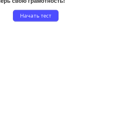
ерь свою грамотность!
Начать тест