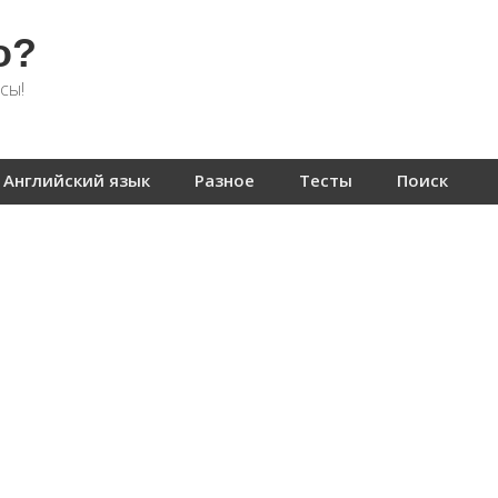
о?
сы!
Английский язык
Разное
Тесты
Поиск