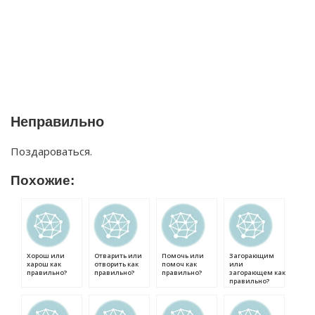
Неправильно
Поздароваться.
Похожие:
Хорош или
Отварить или
Помочь или
Загорающим
харош как
отворить как
помоч как
или
правильно?
правильно?
правильно?
загорающем как
правильно?