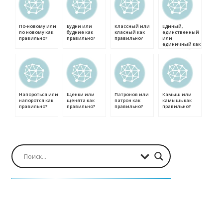
По-новому или
Будни или
Классный или
Единый,
по новому как
будние как
класный как
единственный
правильно?
правильно?
правильно?
или
единичный как
правильно?
Напороться или
Щенки или
Патронов или
Камыш или
напоротся как
щенята как
патрон как
камышь как
правильно?
правильно?
правильно?
правильно?