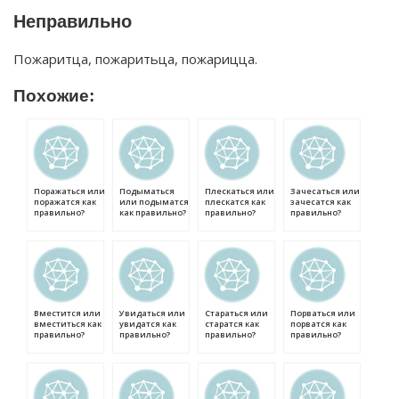
Неправильно
Пожаритца, пожаритьца, пожарицца.
Похожие:
Поражаться или
Подыматься
Плескаться или
Зачесаться или
поражатся как
или подыматся
плескатся как
зачесатся как
правильно?
как правильно?
правильно?
правильно?
Вместится или
Увидаться или
Стараться или
Порваться или
вместиться как
увидатся как
старатся как
порватся как
правильно?
правильно?
правильно?
правильно?