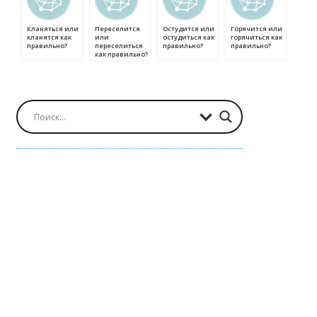
Кланяться или
Переселится
Остудится или
Горячится или
кланятся как
или
остудиться как
горячиться как
правильно?
переселиться
правильно?
правильно?
как правильно?