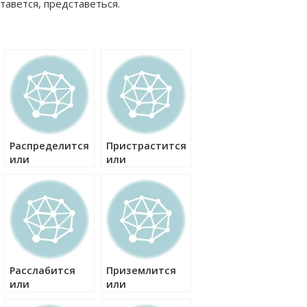
тавется, представеться.
Распределится
Пристрастится
или
или
распределиться
пристраститься
как правильно?
как правильно?
Расслабится
Приземлится
или
или
расслабиться
приземлиться