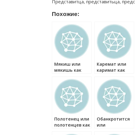
Представитца, представитьца, предс
Похожие:
Мякиш или
Каремат или
мякишь как
каримат как
правильно?
правильно?
Полотенец или
Обанкротится
полотенцев как
или
правильно?
обанкротиться