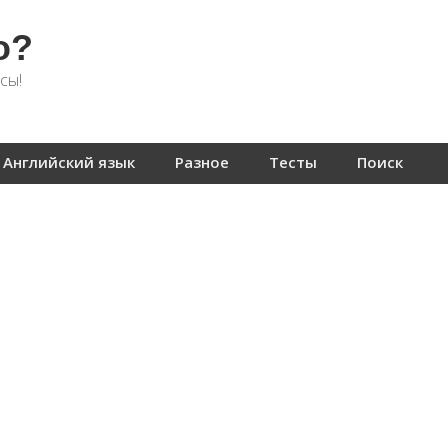
о?
сы!
Английский язык
Разное
Тесты
Поиск