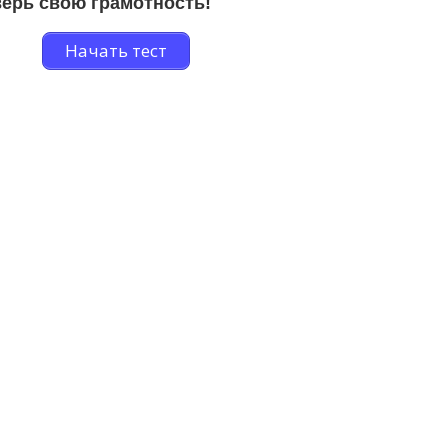
ерь свою грамотность!
Начать тест