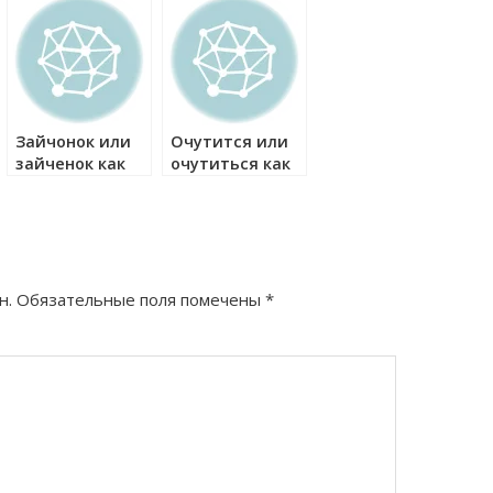
как правильно?
как правильно?
Зайчонок или
Очутится или
зайченок как
очутиться как
правильно?
правильно?
н.
Обязательные поля помечены
*