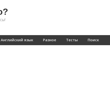
о?
сы!
Английский язык
Разное
Тесты
Поиск