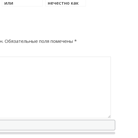
или
нечестно как
двухкратный
правильно?
как правильно?
н.
Обязательные поля помечены
*