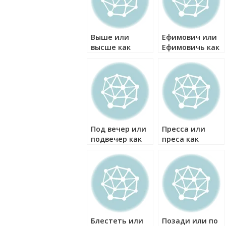
Выше или
Ефимович или
высше как
Ефимовичь как
правильно?
правильно?
Под вечер или
Пресса или
подвечер как
преса как
правильно?
правильно?
Блестеть или
Позади или по