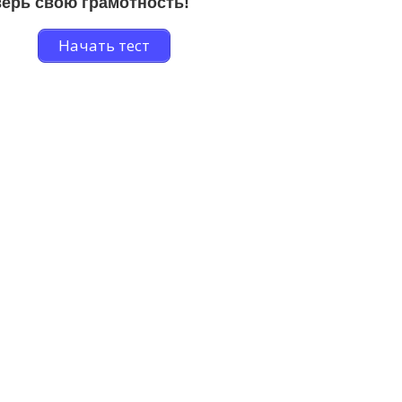
ерь свою грамотность!
Начать тест