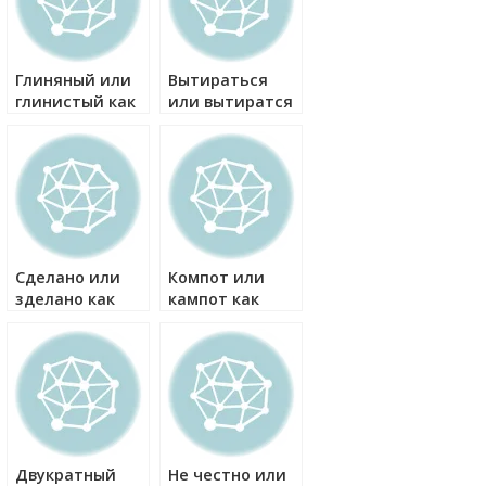
Глиняный или
Вытираться
глинистый как
или вытиратся
правильно?
как правильно?
Сделано или
Компот или
зделано как
кампот как
правильно?
правильно?
Двукратный
Не честно или