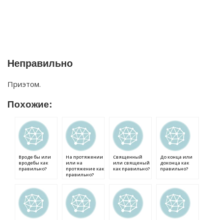
Неправильно
Приэтом.
Похожие:
Вроде бы или
На протяжении
Священный
До конца или
вродебы как
или на
или священый
доконца как
правильно?
протяжение как
как правильно?
правильно?
правильно?