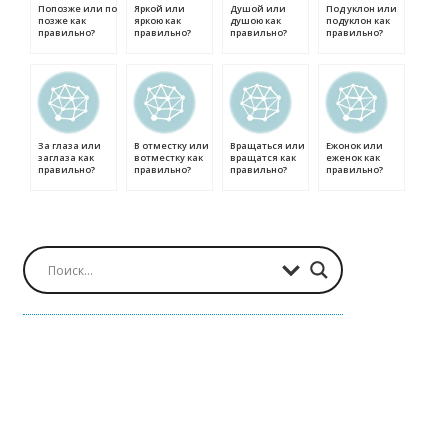
Попозже или по
Яркой или
Душой или
Под уклон или
позже как
яркою как
душою как
подуклон как
правильно?
правильно?
правильно?
правильно?
За глаза или
В отместку или
Вращаться или
Ежонок или
заглаза как
вотместку как
вращатся как
еженок как
правильно?
правильно?
правильно?
правильно?