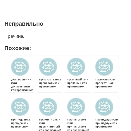
Неправильно
Пречина.
Похожие:
Допризывник
Привязать или
Приятный или
Приехать или
или
превязать как
преятный как
преехать как
допрезывник
правильно?
правильно?
правильно?
как правильно?
Причуда или
Примитивный
Препятствие
Президиум или
пречуда как
или
или
призидиум как
правильно?
премитивный
припятствие
правильно?
как правильно?
как правильно?