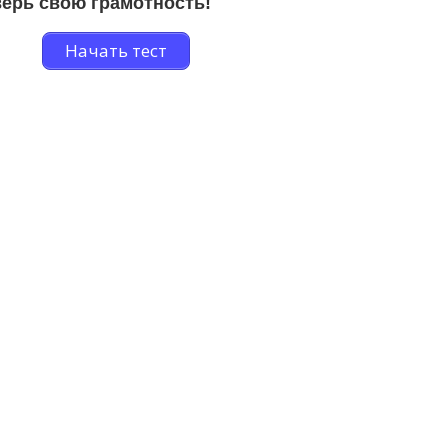
ерь свою грамотность!
Начать тест