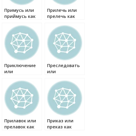
Примусь или
Прилечь или
приймусь как
прелечь как
правильно?
правильно?
Приключение
Преследовать
или
или
преключение
приследовать
как правильно?
как правильно?
Прилавок или
Приказ или
прелавок как
преказ как
правильно?
правильно?