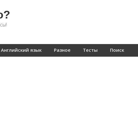
о?
сы!
Английский язык
Разное
Тесты
Поиск