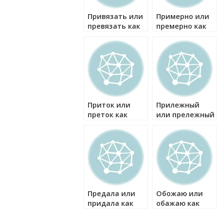
Привязать или
Примерно или
превязать как
премерно как
правильно?
правильно?
Приток или
Прилежный
преток как
или прележный
правильно?
как правильно?
Предала или
Обожаю или
придала как
обажаю как
правильно?
правильно?