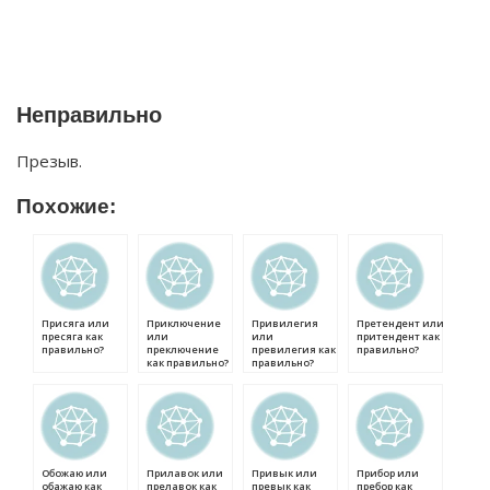
Неправильно
Презыв.
Похожие:
Присяга или
Приключение
Привилегия
Претендент или
пресяга как
или
или
притендент как
правильно?
преключение
превилегия как
правильно?
как правильно?
правильно?
Обожаю или
Прилавок или
Привык или
Прибор или
обажаю как
прелавок как
превык как
пребор как