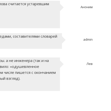
лова считается устаревшим
Аноним
едами, составителями словарей
admin
ы. а не инженера (так и на
Лев
авило: «одушевленное
м числе пишется с окончанием
ый взгляд).