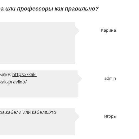
а или профессоры как правильно?
Карина
сылке:
https://kak-
admin
-kak-pravilno/
а,кабели или кабеля.Это
Игорь