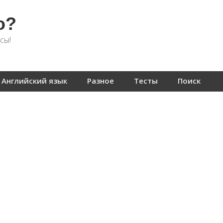
о?
сы!
Английский язык
Разное
Тесты
Поиск