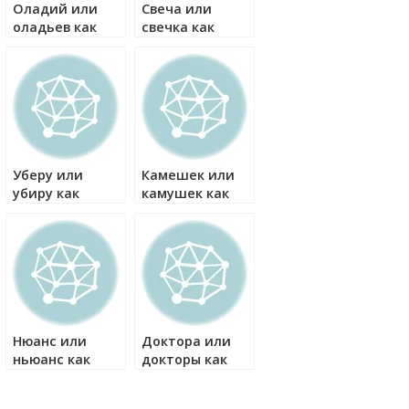
Оладий или
Свеча или
оладьев как
свечка как
правильно?
правильно?
Уберу или
Камешек или
убиру как
камушек как
правильно?
правильно?
Нюанс или
Доктора или
ньюанс как
докторы как
правильно?
правильно?