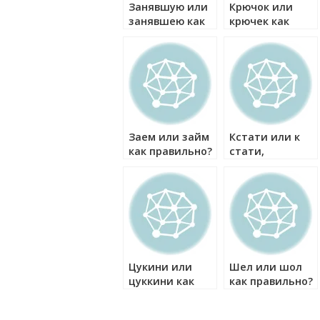
Занявшую или
Крючок или
занявшею как
крючек как
правильно?
правильно?
Заем или займ
Кстати или к
как правильно?
стати,
некстати или
не кстати, как
правильно?
Цукини или
Шел или шол
цуккини как
как правильно?
правильно?