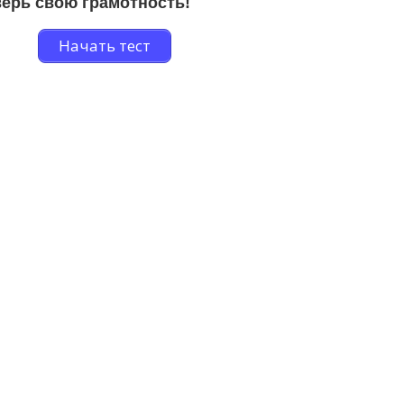
ерь свою грамотность!
Начать тест