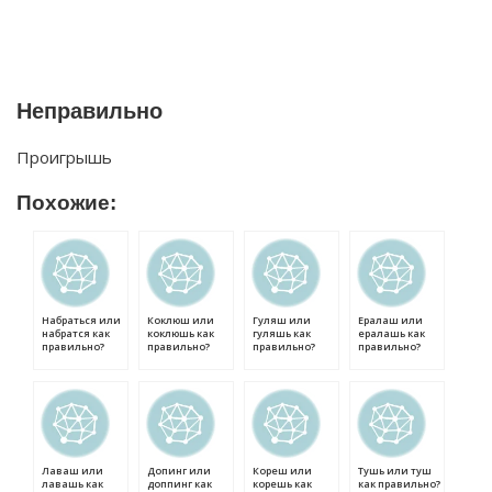
Неправильно
Проигрышь
Похожие:
Набраться или
Коклюш или
Гуляш или
Ералаш или
набратся как
коклюшь как
гуляшь как
ералашь как
правильно?
правильно?
правильно?
правильно?
Лаваш или
Допинг или
Кореш или
Тушь или туш
лавашь как
доппинг как
корешь как
как правильно?