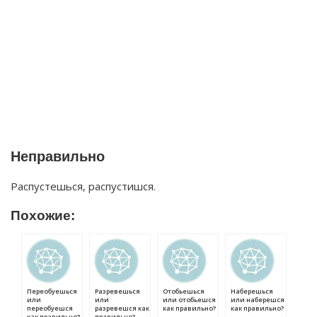
Неправильно
Распустешься, распустишся.
Похожие:
Переобуешься
Разревешься
Отобьешься
Наберешься
или
или
или отобьешся
или наберешся
переобуешся
разревешся как
как правильно?
как правильно?
как правильно?
правильно?