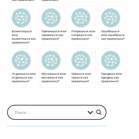
Выметешься
Примешься или
Попрешься или
Ошибешься
или
примешся как
попрешся как
или ошибешся
выметешся как
правильно?
правильно?
как правильно?
правильно?
Отдаешься или
Мучаешься или
Трёшься или
Придешь или
отдаешся как
мучаешся как
трешся как
придеш как
правильно?
правильно?
правильно?
правильно?