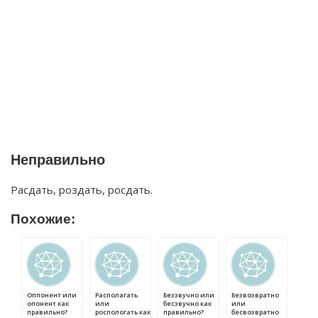
Неправильно
Расдать, роздать, росдать.
Похожие:
Оппонент или
Располагать
Беззвучно или
Безвозвратно
опонент как
или
бесзвучно как
или
правильно?
роспологать как
правильно?
бесвозвратно