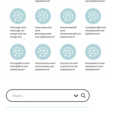
правильно?
как правильно?
Никогда или
Розыгрышем
Изымаемый
Сыгравший или
некогда, ни
или
или
сигравший как
когда или не
розигрышем
изимаемый как
правильно?
когда как
как правильно?
правильно?
правильно?
Отыграйся или
Заплатишь или
Очутится или
Напишите или
отиграйся как
заплотишь как
очутиться как
напишете как
правильно?
правильно?
правильно?
правильно?