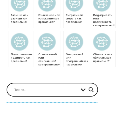
Разыщи или
Изыскание или
Сыграть или
Подыгрывать
разищи как
изискание как
сиграть как
или
правильно?
правильно?
правильно?
подигрывать
как правильно?
Подыграть или
Отыскавший
Отыгранный
Обыскать или
подиграть как
или
или
обискать как
правильно?
отискавший
отигранный как
правильно?
как правильно?
правильно?