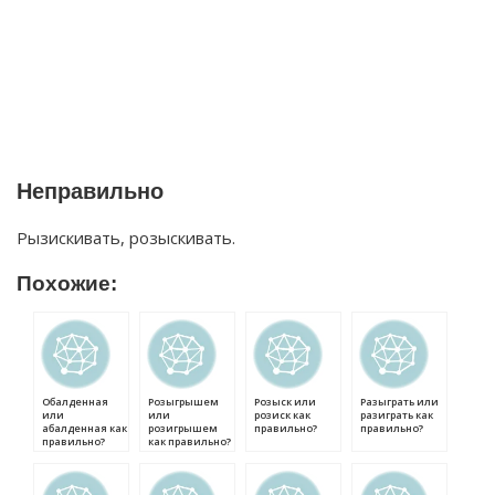
Неправильно
Рызискивать, розыскивать.
Похожие:
Обалденная
Розыгрышем
Розыск или
Разыграть или
или
или
розиск как
разиграть как
абалденная как
розигрышем
правильно?
правильно?
правильно?
как правильно?