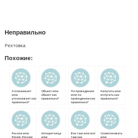
Неправильно
Рехтовка.
Похожие:
Успокаивает
Объект или
По проведении
Напугать или
или
обьект как
или по
испугать как
успокаевает как
правильно?
проведению как
правильно?
правильно?
правильно?
Россия или
Аппаратчица
Вон там или вот
Скомпоновать
Росия, России
или
там как
или