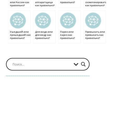
или Россие как
аппаратщица
правильно?
скомпонировать
правильно?
как правильно?
как правильно?
Ушедший или
Для вида или
Парео или
Привыкать или
прошедший как
для виду как
парэо как
превыкать как
правильно?
правильно?
правильно?
правильно?