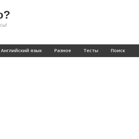
о?
сы!
Английский язык
Разное
Тесты
Поиск