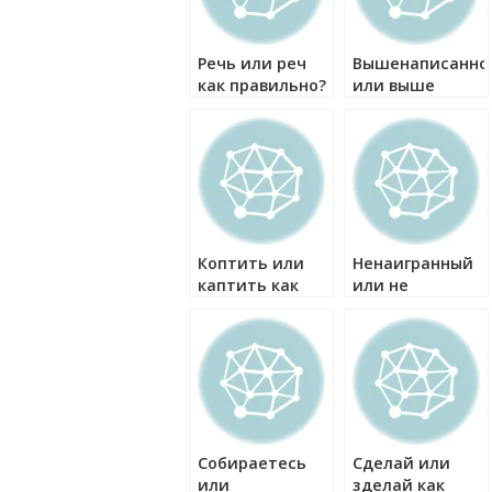
Речь или реч
Вышенаписанно
как правильно?
или выше
написанное как
правильно?
Коптить или
Ненаигранный
каптить как
или не
правильно?
наигранный как
правильно?
Собираетесь
Сделай или
или
зделай как