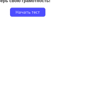
ерь свою грамотность!
Начать тест