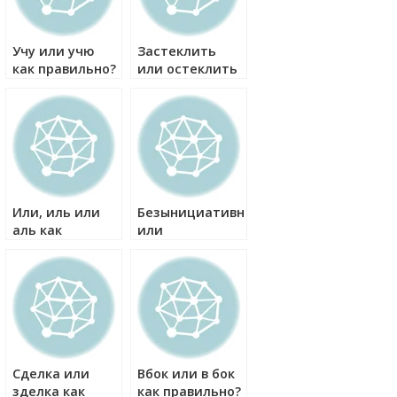
е
Учу или учю
Застеклить
как правильно?
или остеклить
как правильно?
Или, иль или
Безынициативный
аль как
или
правильно?
безынициативный
как правильно?
Сделка или
Вбок или в бок
зделка как
как правильно?