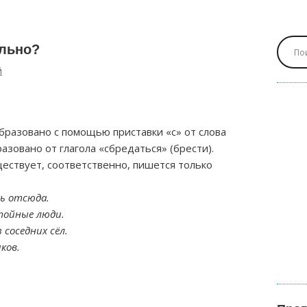
ильно?
й
разовано с помощью приставки «с» от слова
азовано от глагола «сбредаться» (брести).
ществует, соответственно, пишется только
ть отсюда.
тойные люди.
 соседних сёл.
ков.