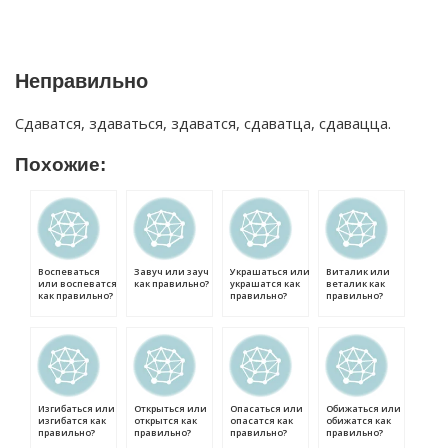
Неправильно
Сдаватся, здаваться, здаватся, сдаватца, сдавацца.
Похожие:
Воспеваться
Завуч или зауч
Украшаться или
Виталик или
или воспеватся
как правильно?
украшатся как
веталик как
как правильно?
правильно?
правильно?
Изгибаться или
Открыться или
Опасаться или
Обижаться или
изгибатся как
открытся как
опасатся как
обижатся как
правильно?
правильно?
правильно?
правильно?