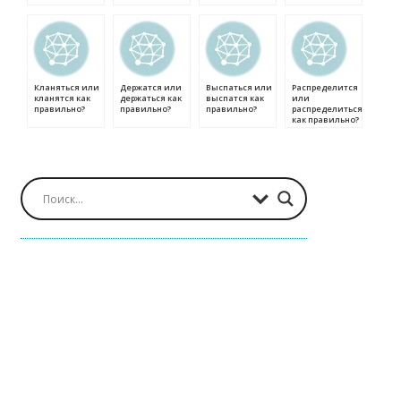
Кланяться или
Держатся или
Выспаться или
Распределится
кланятся как
держаться как
выспатся как
или
правильно?
правильно?
правильно?
распределиться
как правильно?