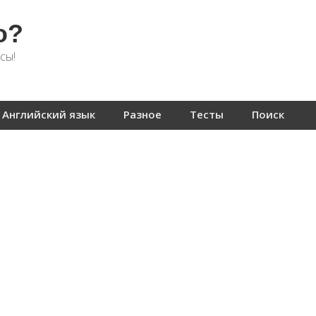
о?
сы!
Английский язык
Разное
Тесты
Поиск