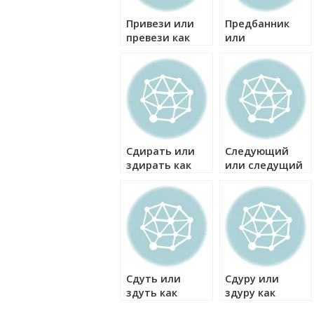
Привези или
Предбанник
превези как
или
правильно?
придбанник
как правильно?
Сдирать или
Следующий
здирать как
или следущий
правильно?
как правильно?
Сдуть или
Сдуру или
здуть как
здуру как
правильно?
правильно?