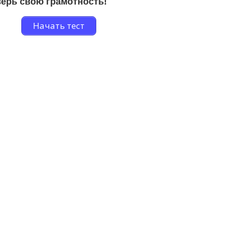
ерь свою грамотность!
Начать тест