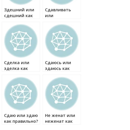
Здешний или
Cдавливать
сдешний как
или
правильно?
здавливать как
правильно?
Сделка или
Сдаюсь или
зделка как
здаюсь как
правильно?
правильно?
Сдаю или здаю
Не женат или
как правильно?
неженат как
правильно?