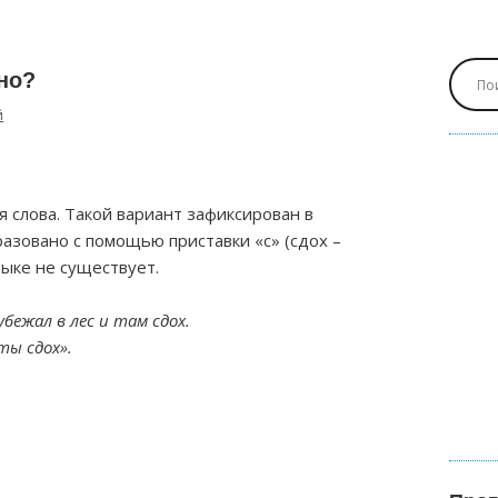
но?
й
 слова. Такой вариант зафиксирован в
азовано с помощью приставки «с» (сдох –
зыке не существует.
бежал в лес и там сдох.
ты сдох».