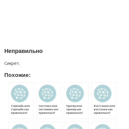
Неправильно
Сикрет.
Похожие:
Стрельба или
Система или
Тренер или
Восстание или
стрильба как
системма как
тренир как
востание как
правильно?
правильно?
правильно?
правильно?