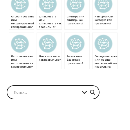
Отсортированный
Шпаклевать
Снегирь или
Каморка или
или
или
снигирь как
коморка как
отсортированый
шпатлевать как
правильно?
правильно?
как правильно?
правильно?
Изготовленная
Лиса или леса
Рынок или
Овощеконсервный
или
как правильно?
базар как
или овоще
изготовлинная
правильно?
консервный как
как правильно?
правильно?