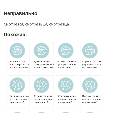
Неправильно
Смотрется, смотретьца, смотретца.
Похожие:
Закрываться
Длинношеее
Ускорится или
Управится или
или закрыватся
или длинношее
ускориться как
управиться как
как правильно?
как правильно?
правильно?
правильно?
Увенчаться или
Стеснятся или
Сдружатся или
Поселится или
увенчатся как
стесняться как
сдружаться как
поселиться как
правильно?
правильно?
правильно?
правильно?