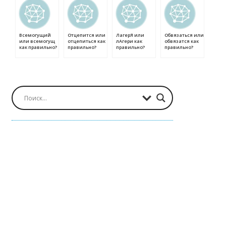
Всемогущий
Отцепится или
ЛагерЯ или
Обвязаться или
или всемогущ
отцепиться как
лАгери как
обвязатся как
как правильно?
правильно?
правильно?
правильно?