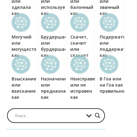
или
или
или
или
зделала
используемым
балонный
званный
как
как
как
как
правильно?
правильно?
правильно?
правильно?
Могучий
Брудершафт
Скачет,
Подержать
или
или
скачит
или
могущественный
бурдершафт
или
поддержать
как
как
скакает
как
правильно?
правильно?
как
правильно?
правильно?
Взыскание
Назначение
Неисправен
В Гоа или
или
или
или не
на Гоа как
взискание
предназначение
исправен
правильно?
как
как
как
правильно?
правильно?
правильно?