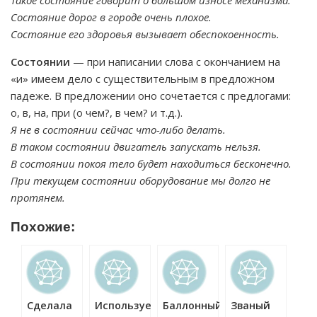
Такое состояние говорит о большом износе механизма.
Состояние дорог в городе очень плохое.
Состояние его здоровья вызывает обеспокоенность.
Состоянии
— при написании слова с окончанием на
«и» имеем дело с существительным в предложном
падеже. В предложении оно сочетается с предлогами:
о, в, на, при (о чем?, в чем? и т.д.).
Я не в состоянии сейчас что-либо делать.
В таком состоянии двигатель запускать нельзя.
В состоянии покоя тело будет находиться бесконечно.
При текущем состоянии оборудование мы долго не
протянем.
Похожие:
Сделала
Используемом
Баллонный
Званый