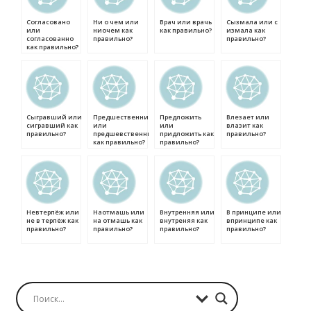
Согласовано
Ни о чем или
Врач или врачь
Сызмала или с
или
ниочем как
как правильно?
измала как
согласованно
правильно?
правильно?
как правильно?
Сыгравший или
Предшественник
Предложить
Влезает или
сигравший как
или
или
влазит как
правильно?
предшевственник
придложить как
правильно?
как правильно?
правильно?
Невтерпёж или
Наотмашь или
Внутренняя или
В принципе или
не в терпёж как
на отмашь как
внутреняя как
впринципе как
правильно?
правильно?
правильно?
правильно?