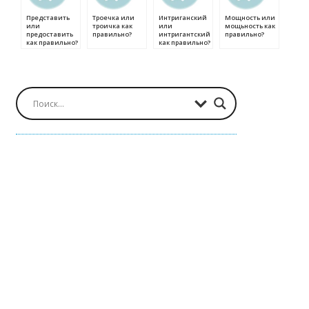
Представить
Троечка или
Интриганский
Мощность или
или
троичка как
или
мощьность как
предоставить
правильно?
интригантский
правильно?
как правильно?
как правильно?