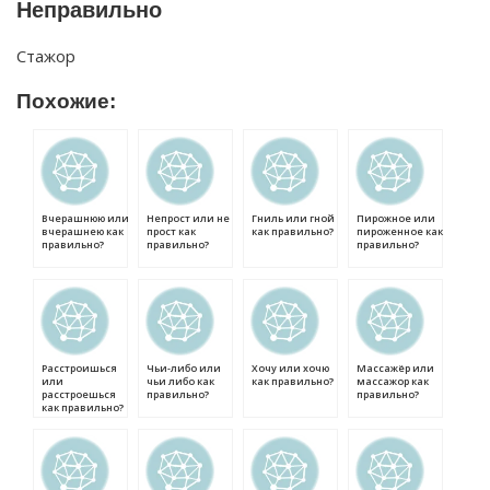
Неправильно
Стажор
Похожие:
Вчерашнюю или
Непрост или не
Гниль или гной
Пирожное или
вчерашнею как
прост как
как правильно?
пироженное как
правильно?
правильно?
правильно?
Расстроишься
Чьи-либо или
Хочу или хочю
Массажёр или
или
чьи либо как
как правильно?
массажор как
расстроешься
правильно?
правильно?
как правильно?