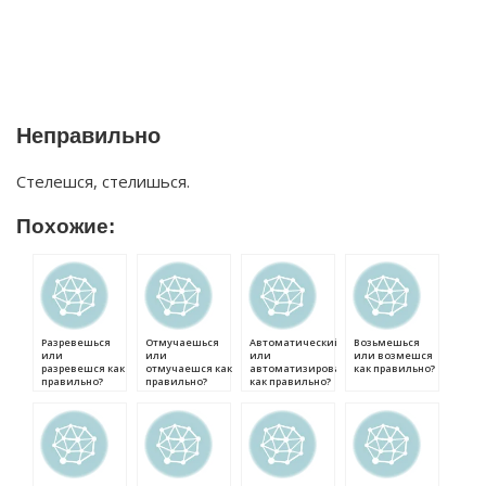
Неправильно
Стелешся, стелишься.
Похожие:
Разревешься
Отмучаешься
Автоматический
Возьмешься
или
или
или
или возмешся
разревешся как
отмучаешся как
автоматизированный
как правильно?
правильно?
правильно?
как правильно?