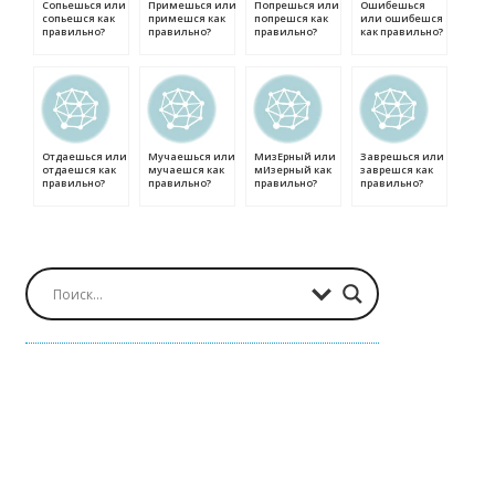
Сопьешься или
Примешься или
Попрешься или
Ошибешься
сопьешся как
примешся как
попрешся как
или ошибешся
правильно?
правильно?
правильно?
как правильно?
Отдаешься или
Мучаешься или
МизЕрный или
Заврешься или
отдаешся как
мучаешся как
мИзерный как
заврешся как
правильно?
правильно?
правильно?
правильно?