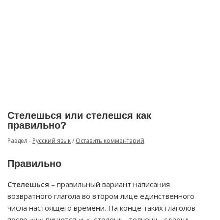
Стелешься или стелешся как
правильно?
Раздел -
Русский язык
/
Оставить комментарий
Правильно
Стелешься
– правильный вариант написания
возвратного глагола во втором лице единственного
числа настоящего времени. На конце таких глаголов
после «ш» пишется «ь»: стелешь, толчешь, сдаешь.