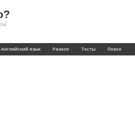
о?
сы!
Английский язык
Разное
Тесты
Поиск