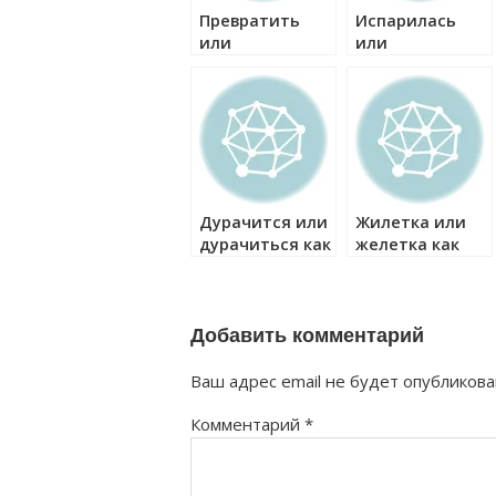
Превратить
Испарилась
или
или
привратить как
исспарилась
правильно?
как правильно?
Дурачится или
Жилетка или
дурачиться как
желетка как
правильно?
правильно?
Добавить комментарий
Ваш адрес email не будет опубликова
Комментарий
*