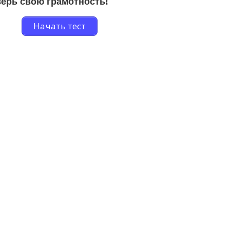
ерь свою грамотность!
Начать тест