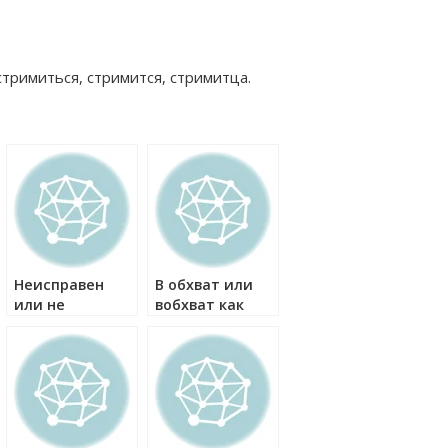
тримиться, стримится, стримитца.
Неисправен
В обхват или
или не
вобхват как
исправен как
правильно?
правильно?