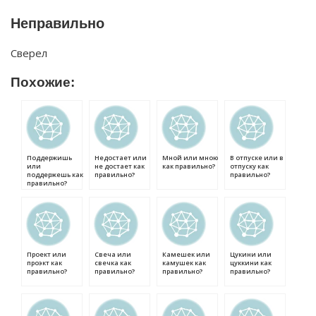
Неправильно
Сверел
Похожие:
Поддержишь
Недостает или
Мной или мною
В отпуске или в
или
не достает как
как правильно?
отпуску как
поддержешь как
правильно?
правильно?
правильно?
Проект или
Свеча или
Камешек или
Цукини или
проэкт как
свечка как
камушек как
цуккини как
правильно?
правильно?
правильно?
правильно?