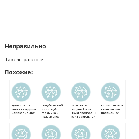
Неправильно
Тяжело-раненый.
Похожие:
Джаз-группа
Голубоглазый
Фруктово-
Стоп-кран или
или джазгруппа
или голубо
ягодный или
стопкран как
как правильно?
глазый как
фруктовоягодный
правильно?
правильно?
как правильно?