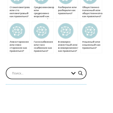
Стокилометровый
Средиземноморский
Разбирали или
Общественно
или сто
или
разберали как
полезный или
километровый
средиземно
правильно?
общественнополезный
как правильно?
морский как
как правильно?
правильно?
Левостороннее
Газоснабжение
Всемирно
Ношеный или
или лево
или газо
известный или
ношенный как
стороннее как
снабжение как
всемирноизвестный
правильно?
правильно?
правильно?
как правильно?