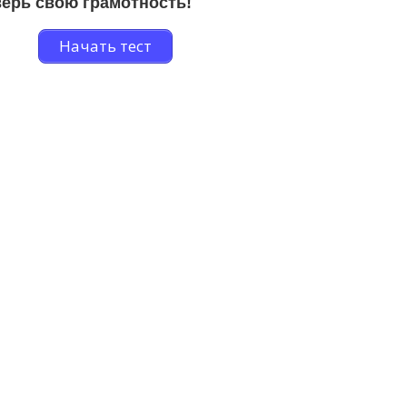
ерь свою грамотность!
Начать тест