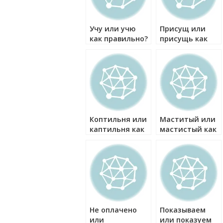
Учу или учю
Присущ или
как правильно?
присущь как
правильно?
Коптильня или
Маститый или
каптильня как
мастистый как
правильно?
правильно?
Не оплачено
Показываем
или
или показуем