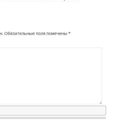
правильно?
как правильно?
н.
Обязательные поля помечены
*