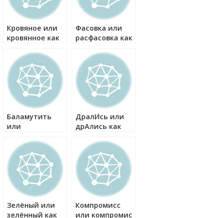
Кровяное или
Фасовка или
кровянное как
расфасовка как
правильно?
правильно?
Баламутить
ДралИсь или
или
дрАлись как
коломутить как
правильно?
правильно?
Зелёный или
Компромисс
зелённый как
или компромис