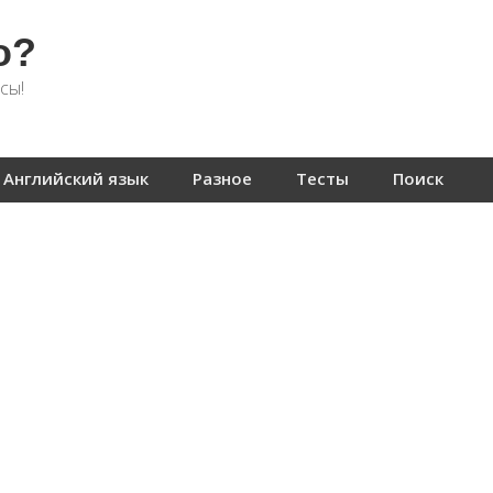
о?
сы!
Английский язык
Разное
Тесты
Поиск