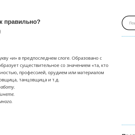
к правильно?
й
кву «и» в предпоследнем слоге. Образовано с
бразует существительное со значением «та, кто
льностью, профессией, орудием или материалом
овщица, танцовщица и т.д.
работу.
бинете.
много.