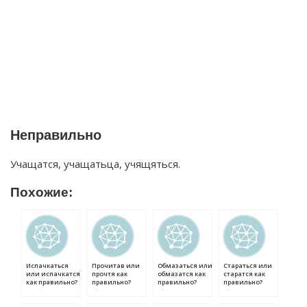
Неправильно
Учащатся, учащатьца, учящяться.
Похожие:
Испачкаться
Прочитав или
Обмазаться или
Стараться или
или испачкатся
прочтя как
обмазатся как
старатся как
как правильно?
правильно?
правильно?
правильно?