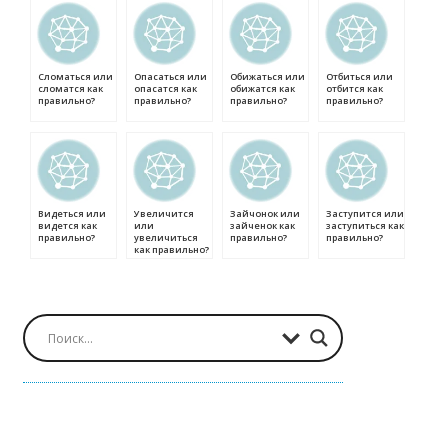
Сломаться или
Опасаться или
Обижаться или
Отбиться или
сломатся как
опасатся как
обижатся как
отбится как
правильно?
правильно?
правильно?
правильно?
Видеться или
Увеличится
Зайчонок или
Заступится или
видется как
или
зайченок как
заступиться как
правильно?
увеличиться
правильно?
правильно?
как правильно?