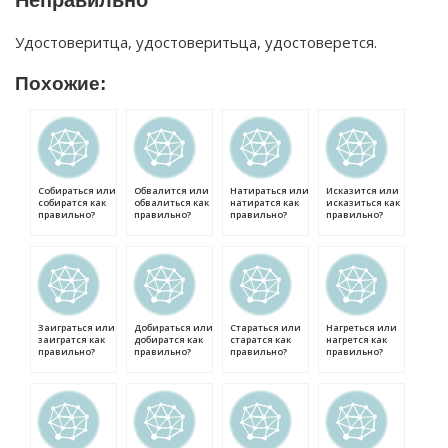
Неправильно
Удостоверитца, удостоверитьца, удостоверется.
Похожие:
Собираться или
Обвалится или
Натираться или
Исказится или
собиратся как
обвалиться как
натиратся как
исказиться как
правильно?
правильно?
правильно?
правильно?
Заиграться или
Добираться или
Стараться или
Нагреться или
заигратся как
добиратся как
старатся как
нагрется как
правильно?
правильно?
правильно?
правильно?