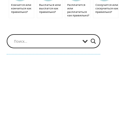
Кончится или
Выспаться или
Расплатится
Соскучится или
кончиться как
выспатся как
или
соскучиться как
правильно?
правильно?
расплатиться
правильно?
как правильно?