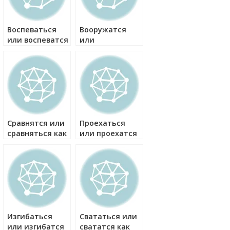
Воспеваться
Вооружатся
или воспеватся
или
как правильно?
вооружаться
как правильно?
Сравнятся или
Проехаться
сравняться как
или проехатся
правильно?
как правильно?
Изгибаться
Свататься или
или изгибатся
свататся как