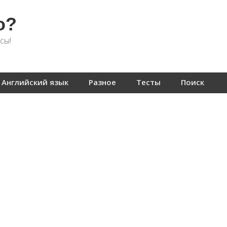
о?
сы!
Английский язык
Разное
Тесты
Поиск