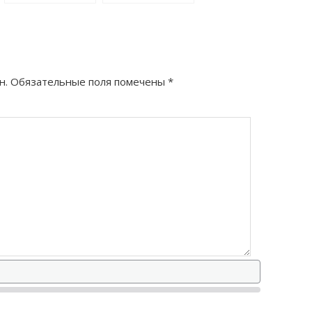
как правильно?
правильно?
н.
Обязательные поля помечены
*