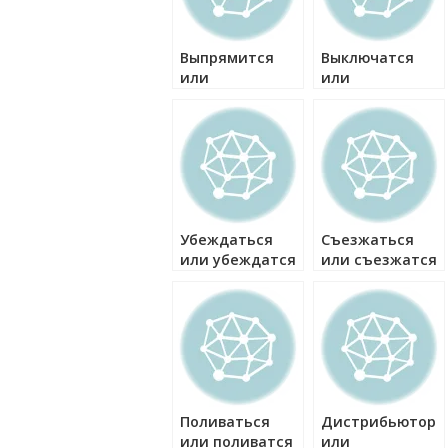
Выпрямится
Выключатся
или
или
выпрямиться
выключаться
как правильно?
как правильно?
Убеждаться
Съезжаться
или убеждатся
или съезжатся
как правильно?
как правильно?
Поливаться
Дистрибьютор
или поливатся
или