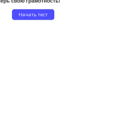
ерь свою грамотность!
Начать тест