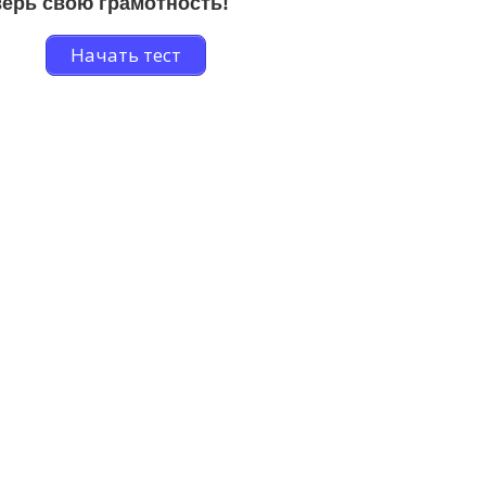
ерь свою грамотность!
Начать тест