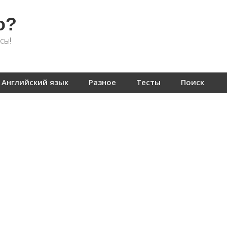
о?
сы!
Английский язык
Разное
Тесты
Поиск