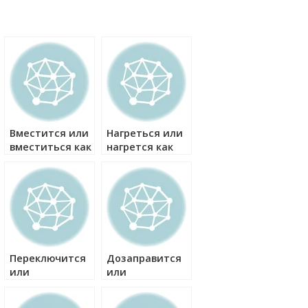
Вместится или
Нагреться или
вместиться как
нагрется как
правильно?
правильно?
Переключится
Дозаправится
или
или
переключиться
дозаправиться
как правильно?
как правильно?