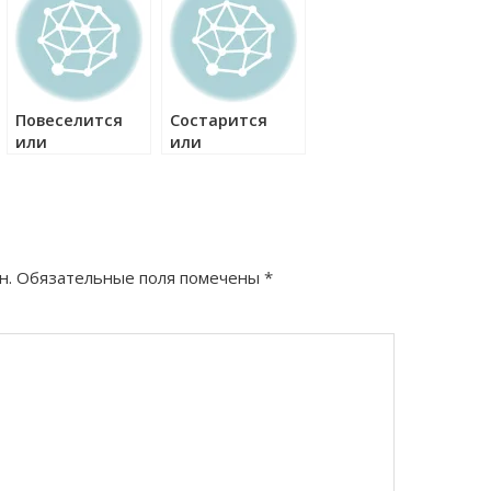
Повеселится
Состарится
или
или
повеселиться
состариться
как правильно?
как правильно?
н.
Обязательные поля помечены
*