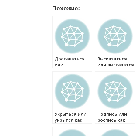
Похожие:
Доставаться
Высказаться
или
или высказатся
доставатся как
как правильно?
правильно?
Укрыться или
Подпись или
укрытся как
роспись как
правильно?
правильно?