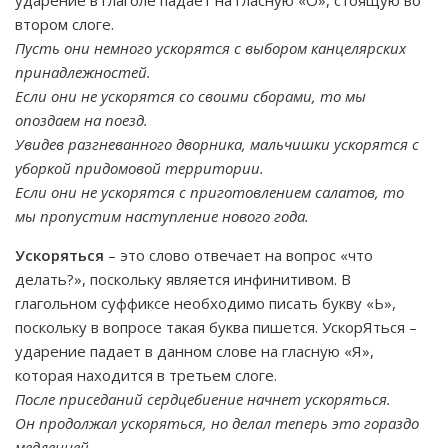
ударение в глаголе падает на гласную «О», стоящую во
втором слоге.
Пусть они немного ускорятся с выбором канцелярских
принадлежностей.
Если они не ускорятся со своими сборами, то мы
опоздаем на поезд.
Увидев разгневанного дворника, мальчишки ускорятся с
уборкой придомовой территории.
Если они не ускорятся с приготовлением салатов, то
мы пропустим наступление нового года.
Ускоряться
– это слово отвечает на вопрос «что
делать?», поскольку является инфинитивом. В
глагольном суффиксе необходимо писать букву «Ь»,
поскольку в вопросе такая буква пишется. УскорЯться –
ударение падает в данном слове на гласную «Я»,
которая находится в третьем слоге.
После приседаний сердцебиение начнет ускоряться.
Он продолжал ускоряться, но делал теперь это гораздо
медленней.