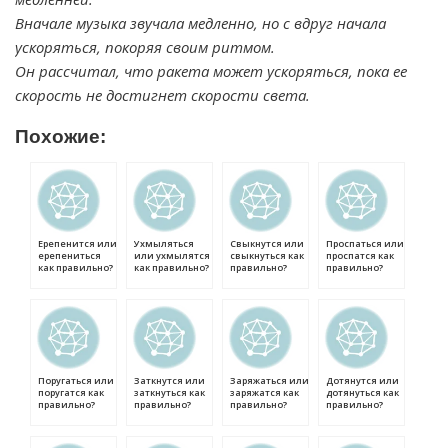
Вначале музыка звучала медленно, но с вдруг начала
ускоряться, покоряя своим ритмом.
Он рассчитал, что ракета может ускоряться, пока ее
скорость не достигнет скорости света.
Похожие:
Ерепенится или
Ухмыляться
Свыкнутся или
Проспаться или
ерепениться
или ухмылятся
свыкнуться как
проспатся как
как правильно?
как правильно?
правильно?
правильно?
Поругаться или
Заткнутся или
Заряжаться или
Дотянутся или
поругатся как
заткнуться как
заряжатся как
дотянуться как
правильно?
правильно?
правильно?
правильно?