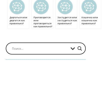
Дергаться или
Проговорится
Застудится или
Кошечка или
дергатся как
или
застудиться как
кошичка как
правильно?
проговориться
правильно?
правильно?
как правильно?