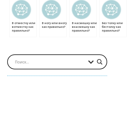
В отместку или
В ногу или вногу
В насмешку или
Без толку или
вотместку как
как правильно?
внасмешку как
бестолку как
правильно?
правильно?
правильно?