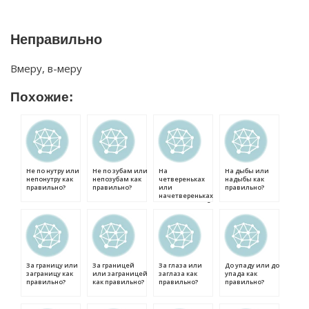
Неправильно
Вмеру, в-меру
Похожие:
Не по нутру или
Не по зубам или
На
На дыбы или
непонутру как
непозубам как
четвереньках
надыбы как
правильно?
правильно?
или
правильно?
начетвереньках
как правильно?
За границу или
За границей
За глаза или
До упаду или до
заграницу как
или заграницей
заглаза как
упада как
правильно?
как правильно?
правильно?
правильно?