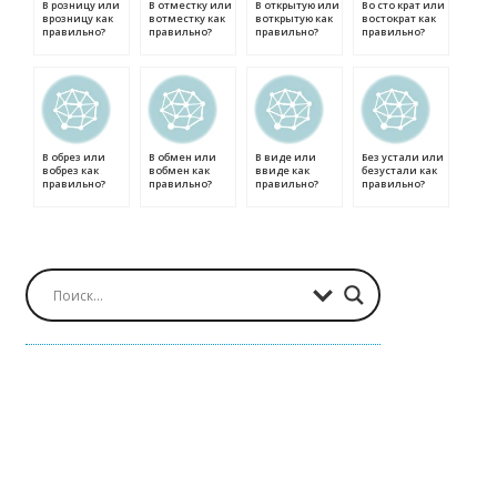
В розницу или
В отместку или
В открытую или
Во сто крат или
врозницу как
вотместку как
воткрытую как
востократ как
правильно?
правильно?
правильно?
правильно?
В обрез или
В обмен или
В виде или
Без устали или
вобрез как
вобмен как
ввиде как
безустали как
правильно?
правильно?
правильно?
правильно?