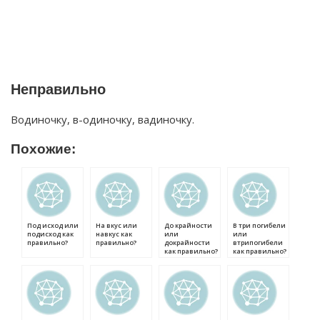
Неправильно
Водиночку, в-одиночку, вадиночку.
Похожие:
Под исход или
На вкус или
До крайности
В три погибели
подисход как
навкус как
или
или
правильно?
правильно?
докрайности
втрипогибели
как правильно?
как правильно?