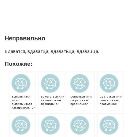
Неправильно
Вдаватся, вдаватца, вдаватьца, вдавацца.
Похожие:
Выпрямится
Захотеться или
Согреться или
Свататься или
или
захотется как
согрется как
свататся как
выпрямиться
правильно?
правильно?
правильно?
как правильно?