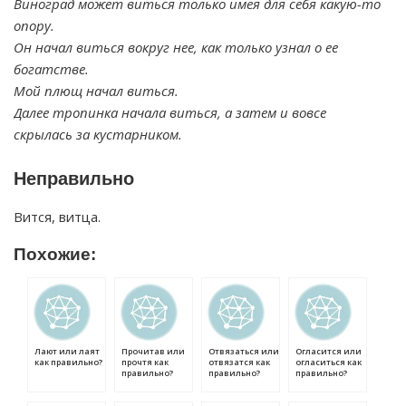
Виноград может виться только имея для себя какую-то
опору.
Он начал виться вокруг нее, как только узнал о ее
богатстве.
Мой плющ начал виться.
Далее тропинка начала виться, а затем и вовсе
скрылась за кустарником.
Неправильно
Вится, витца.
Похожие:
Лают или лаят
Прочитав или
Отвязаться или
Огласится или
как правильно?
прочтя как
отвязатся как
огласиться как
правильно?
правильно?
правильно?