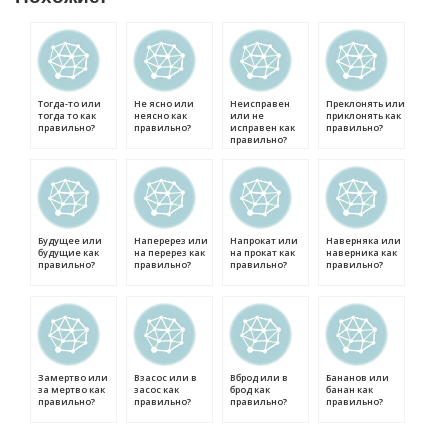
Тогда-то или
Не ясно или
Неисправен
Преклонять или
тогда то как
неясно как
или не
приклонять как
правильно?
правильно?
исправен как
правильно?
правильно?
Будущее или
Наперерез или
Напрокат или
Наверняка или
будущие как
на перерез как
на прокат как
наверника как
правильно?
правильно?
правильно?
правильно?
Замертво или
Взасос или в
Вброд или в
Бананов или
за мертво как
засос как
брод как
банан как
правильно?
правильно?
правильно?
правильно?