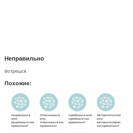
Неправильно
Вотрешся.
Похожие:
Разревешься
Отмучаешься
Скребешься или
Автоматический
или
или
скребешся как
или
разревешся как
отмучаешся как
правильно?
автоматизированный
правильно?
правильно?
как правильно?