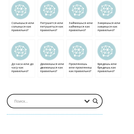
Сольешься или
Петушится или
Займешься или
Заврешься или
сольешся как
петушиться как
займешся как
заврешся как
правильно?
правильно?
правильно?
правильно?
До часа или до
Движешься или
Проклянешь
Бредешь или
часу как
движишься как
или проклянеш
бредишь как
правильно?
правильно?
как правильно?
правильно?