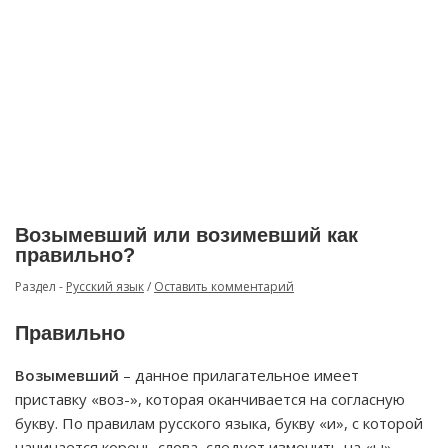
Возымевший или возимевший как
правильно?
Раздел -
Русский язык
/
Оставить комментарий
Правильно
Возымевший
– данное прилагательное имеет
приставку «воз-», которая оканчивается на согласную
букву. По правилам русского языка, букву «и», с которой
начинается корень слова, следует изменить на «ы».