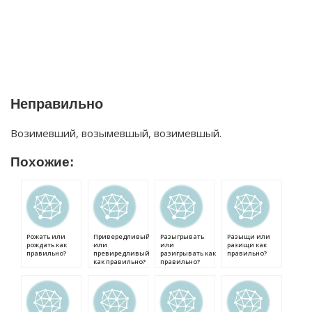
Неправильно
Возимевший, возымевшый, возимевшый.
Похожие:
Рожать или
Привередливый
Разыгрывать
Разыщи или
рождать как
или
или
разищи как
правильно?
превиредливый
разигрывать как
правильно?
как правильно?
правильно?