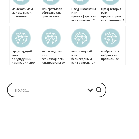
Изыскать или
Обыграть или
Предынфарктный
Предыстория
изискать как
обиграть как
или
или
правильно?
правильно?
прединфарктный
предистория
как правильно?
как правильно?
Предыдущий
Безысходность
Безысходный
В обрез или
или
или
или
вобрез как
предидущий
безисходность
безисходный
правильно?
как правильно?
как правильно?
как правильно?